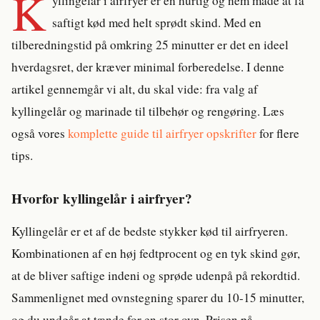
K
yllingelår i airfryer er en hurtig og nem måde at få
saftigt kød med helt sprødt skind. Med en
tilberedningstid på omkring 25 minutter er det en ideel
hverdagsret, der kræver minimal forberedelse. I denne
artikel gennemgår vi alt, du skal vide: fra valg af
kyllingelår og marinade til tilbehør og rengøring. Læs
også vores
komplette guide til airfryer opskrifter
for flere
tips.
Hvorfor kyllingelår i airfryer?
Kyllingelår er et af de bedste stykker kød til airfryeren.
Kombinationen af en høj fedtprocent og en tyk skind gør,
at de bliver saftige indeni og sprøde udenpå på rekordtid.
Sammenlignet med ovnstegning sparer du 10-15 minutter,
og du undgår at tænde for en stor ovn. Prisen på