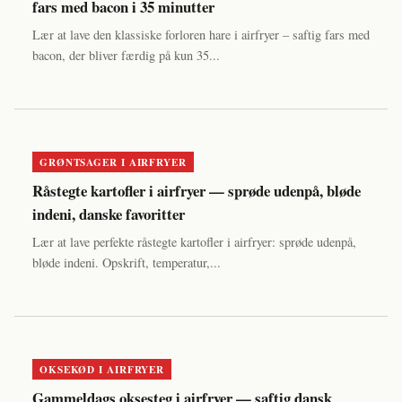
fars med bacon i 35 minutter
Lær at lave den klassiske forloren hare i airfryer – saftig fars med
bacon, der bliver færdig på kun 35...
GRØNTSAGER I AIRFRYER
Råstegte kartofler i airfryer — sprøde udenpå, bløde
indeni, danske favoritter
Lær at lave perfekte råstegte kartofler i airfryer: sprøde udenpå,
bløde indeni. Opskrift, temperatur,...
OKSEKØD I AIRFRYER
Gammeldags oksesteg i airfryer — saftig dansk